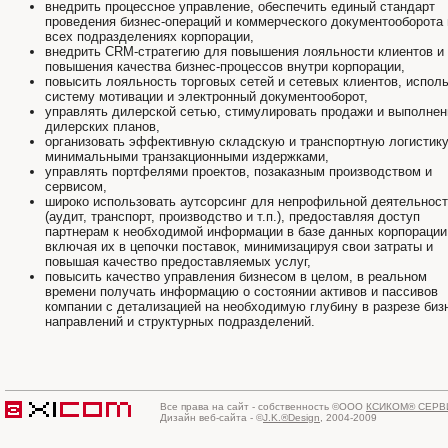
внедрить процессное управление, обеспечить единый стандарт
проведения бизнес-операций и коммерческого документооборота 
всех подразделениях корпорации,
внедрить CRM-стратегию для повышения лояльности клиентов и
повышения качества бизнес-процессов внутри корпорации,
повысить лояльность торговых сетей и сетевых клиентов, испол
систему мотивации и электронный документооборот,
управлять дилерской сетью, стимулировать продажи и выполнен
дилерских планов,
организовать эффективную складскую и транспортную логистику
минимальными транзакционными издержками,
управлять портфелями проектов, позаказным производством и
сервисом,
широко использовать аутсорсинг для непрофильной деятельнос
(аудит, транспорт, производство и т.п.), предоставляя доступ
партнерам к необходимой информации в базе данных корпорации
включая их в цепочки поставок, минимизацируя свои затраты и
повышая качество предоставляемых услуг,
повысить качество управления бизнесом в целом, в реальном
времени получать информацию о состоянии активов и пассивов
компании с детализацией на необходимую глубину в разрезе биз
направлений и структурных подразделений.
Все права на сайт - собственность ©ООО
КСИКОМ® СЕРВ
Дизайн веб-сайта - ©
J.K.®Design
, 2004-2009