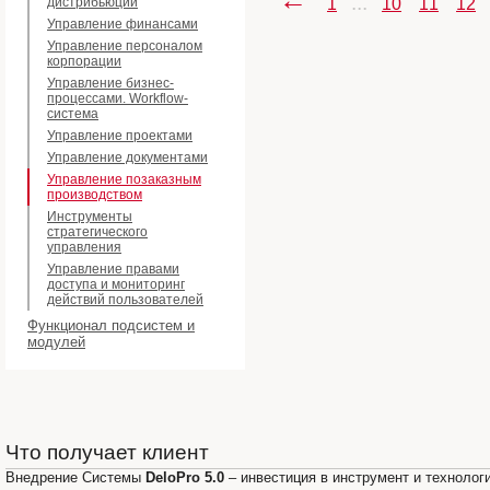
←
...
дистрибьюции
1
10
11
12
Управление финансами
Управление персоналом
корпорации
Управление бизнес-
процессами. Workflow-
система
Управление проектами
Управление документами
Управление позаказным
производством
Инструменты
стратегического
управления
Управление правами
доступа и мониторинг
действий пользователей
Функционал подсистем и
модулей
Что получает клиент
Внедрение Системы
DeloPro 5.0
– инвестиция в инструмент и технолог