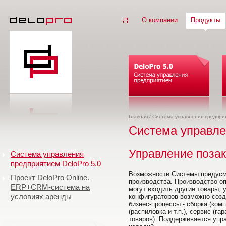
О компании
Продукты
Главная
/
Система управления предприя
Система управле
Управление поза
Система управления
предприятием DeloPro 5.0
Возможности Системы предусм
Проект DeloPro Online.
производства. Производство оп
ERP+CRM-система на
могут входить другие товары,
условиях аренды
конфигураторов возможно соз
бизнес-процессы - сборка (ком
(распиловка и т.п.), сервис (г
товаров). Поддерживается уп