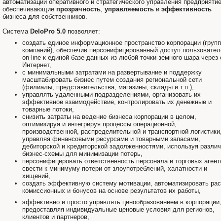
автоматизации оперативного и стратегического управления предприяти
обеспечивающие
прозрачность
,
управляемость
и
эффективность
бизнеса для собственников.
Система
DeloPro 5.0
позволяет:
создать единое информационное пространство корпорации (груп
компаний), обеспечив персонифицированный доступ пользовател
on-line к единой базе данных из любой точки земного шара через 
Интернет,
с минимальными затратами на развертывание и поддержку
масштабировать бизнес путем создания региональной сети
(филиалы, представительства, магазины, склады и т.п.),
управлять удаленными подразделениями, организовать их
эффективное взаимодействие, контролировать их денежные и
товарные потоки,
снизить затраты на ведение бизнеса корпорации в целом,
оптимизируя и интегрируя процессы операционной,
производственной, распределительной и транспортной логистики
управляя финансовыми ресурсами и товарными запасами,
дебиторской и кредиторской задолженностями, используя разли
бизнес-схемы для минимизации потерь,
персонифицировать ответственность персонала и торговых агент
свести к минимуму потери от злоупотреблений, халатности и
хищений,
создать эффективную систему мотивации, автоматизировать рас
комиссионных и бонусов на основе результатов их работы,
эффективно и просто управлять ценообразованием в корпорации
предоставляя индивидуальные ценовые условия для регионов,
клиентов и партнеров,