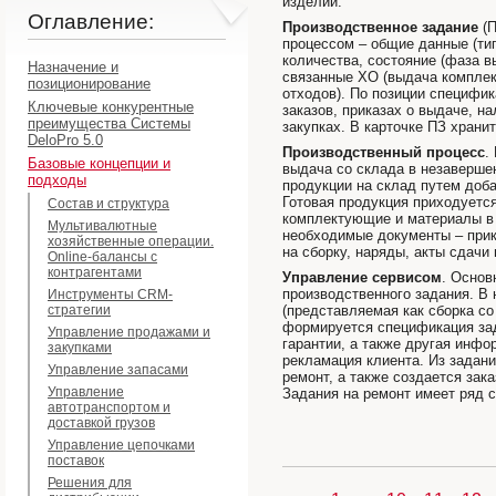
изделий.
Оглавление:
Производственное задание
(П
процессом – общие данные (тип,
количества, состояние (фаза в
Назначение и
связанные ХО (выдача комплек
позиционирование
отходов). По позиции специфи
Ключевые конкурентные
заказов, приказах о выдаче, н
преимущества Системы
закупках. В карточке ПЗ хранит
DeloPro 5.0
Производственный процесс
.
Базовые концепции и
выдача со склада в незаверше
подходы
продукции на склад путем доб
Готовая продукция приходуетс
Состав и структура
комплектующие и материалы в 
Мультивалютные
необходимые документы – прик
хозяйственные операции.
на сборку, наряды, акты сдачи 
Online-балансы с
контрагентами
Управление сервисом
. Основ
производственного задания. В
Инструменты CRM-
стратегии
(представляемая как сборка со
формируется спецификация зад
Управление продажами и
гарантии, а также другая инфо
закупками
рекламация клиента. Из задан
Управление запасами
ремонт, а также создается зак
Управление
Задания на ремонт имеет ряд с
автотранспортом и
доставкой грузов
Управление цепочками
поставок
Решения для