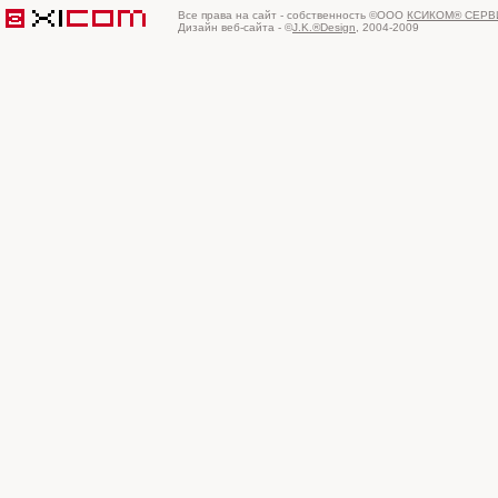
Все права на сайт - собственность ©ООО
КСИКОМ® СЕРВ
Дизайн веб-сайта - ©
J.K.®Design
, 2004-2009