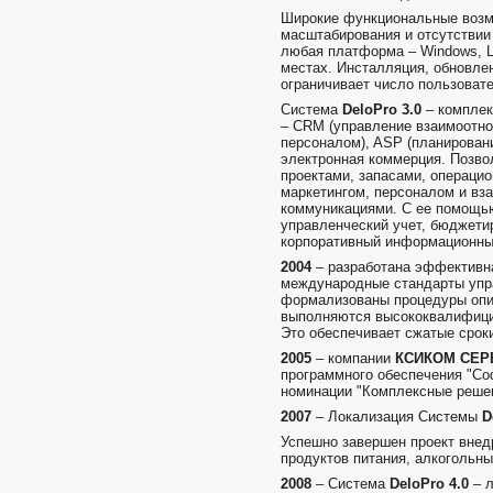
Широкие функциональные возмо
масштабирования и отсутствии
любая платформа – Windows, L
местах. Инсталляция, обновле
ограничивает число пользовате
Система
DeloPro 3.0
– комплек
– CRM (управление взаимоотно
персоналом), ASP (планировани
электронная коммерция. Позво
проектами, запасами, операцио
маркетингом, персоналом и вз
коммуникациями. С ее помощью
управленческий учет, бюджети
корпоративный информационный
2004
– разработана эффективна
международные стандарты упра
формализованы процедуры опис
выполняются высококвалифици
Это обеспечивает сжатые срок
2005
– компании
КСИКОМ СЕР
программного обеспечения "Со
номинации "Комплексные решен
2007
– Локализация Системы
D
Успешно завершен проект вне
продуктов питания, алкогольны
2008
– Система
DeloPro 4.0
– л