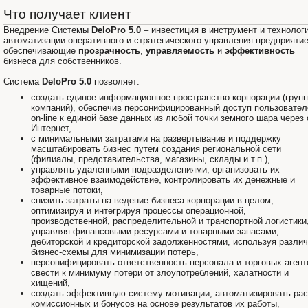
Что получает клиент
Внедрение Системы
DeloPro 5.0
– инвестиция в инструмент и технолог
автоматизации оперативного и стратегического управления предприяти
обеспечивающие
прозрачность
,
управляемость
и
эффективность
бизнеса для собственников.
Система
DeloPro 5.0
позволяет:
создать единое информационное пространство корпорации (груп
компаний), обеспечив персонифицированный доступ пользовател
on-line к единой базе данных из любой точки земного шара через 
Интернет,
с минимальными затратами на развертывание и поддержку
масштабировать бизнес путем создания региональной сети
(филиалы, представительства, магазины, склады и т.п.),
управлять удаленными подразделениями, организовать их
эффективное взаимодействие, контролировать их денежные и
товарные потоки,
снизить затраты на ведение бизнеса корпорации в целом,
оптимизируя и интегрируя процессы операционной,
производственной, распределительной и транспортной логистики
управляя финансовыми ресурсами и товарными запасами,
дебиторской и кредиторской задолженностями, используя разли
бизнес-схемы для минимизации потерь,
персонифицировать ответственность персонала и торговых агент
свести к минимуму потери от злоупотреблений, халатности и
хищений,
создать эффективную систему мотивации, автоматизировать рас
комиссионных и бонусов на основе результатов их работы,