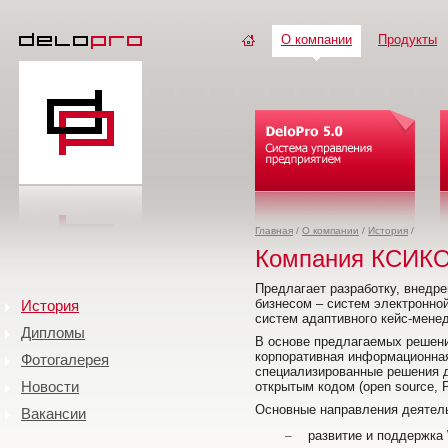
О компании
Продукты
Главная
/
О компании
/
История
/
Компания КСИК
Предлагает разработку, внедр
бизнесом – систем электронно
История
систем адаптивного кейс-мене
Дипломы
В основе предлагаемых решен
корпоративная информационна
Фотогалерея
специализированные решения д
Новости
открытым кодом (open source, 
Основные направления деятел
Вакансии
–
развитие и поддержка