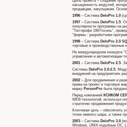
Цель проекта – создание прог
насыщенность модулей, интерф
продавцам, закупщикам. Основн
1996
– Система
DeloPro 1.0
(с
1997
– Система
DeloPro 1.5
. О
популярности программы на рын
"Топ-профи 1997/осень", пров
"фирмы - разработчики програм
1998
– Система
DeloPro 2.0
SQ
торговые и производственные 
На международном конкурсе "С
управления и автоматизации то
2001
– Система
DeloPro 2.5
. З
Системы
DeloPro 2.0-2.5
. Мод
внедрений на предприятиях ра
2002
– Для продвижения и разв
права на проект и торговую ма
марку
PersonPro
была продана
Перед компанией
КСИКОМ СЕ
WEB-технологий, используя оп
стратегию продвижения продук
Ключевая цель – обеспечить у
точки земного шара, а также п
2003
– Система
DeloPro 3.0
(я
Windows, UNIX-подобные ОС, Li