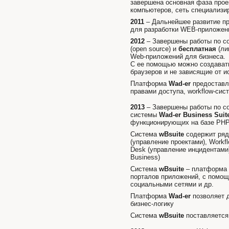
завершена основная фаза прое
компьютеров, сеть специализи
2011
– Дальнейшее развитие п
для разработки WEB-приложен
2012
– Завершены работы по 
(open source) и
бесплатная
(ли
Web-приложений для бизнеса.
С ее помощью можно создава
браузеров и не зависящие от 
Платформа
Wad-er
предоставл
правами доступа, workflow-сис
2013
– Завершены работы по 
системы
Wad
-
er
Business
Suit
функционирующих на базе
PH
Система
wBsuite
содержит ряд
(управление проектами),
Workf
Desk
(управление инцидентами
Business)
Система
wBsuite
– платформа 
порталов приложений, с помо
социальными сетями и др.
Платформа
Wad
-
er
позволяет 
бизнес-логику
Система
wBsuite
поставляется