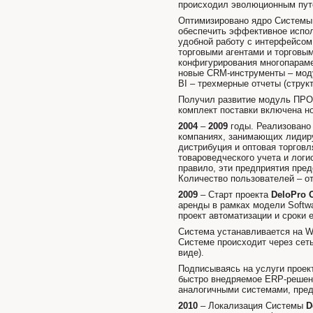
происходил эволюционным путе
Оптимизировано ядро Системы 
обеспечить эффективное испо
удобной работу с интерфейсом
торговыми агентами и торговы
конфигурирования многопараме
новые CRM-инструменты – моду
BI – трехмерные отчеты (струк
Получил развитие модуль ПРО
комплект поставки включена
2004
–
2009
годы. Реализовано
компаниях, занимающих лидиру
дистрибуция и оптовая торгов
товароведческого учета и логи
правило, эти предприятия пре
Количество пользователей – от
2009
– Старт проекта
DeloPro 
аренды в рамках модели Softwa
проект автоматизации и сроки 
Система устанавливается на W
Системе происходит через сет
виде).
Подписываясь на услуги прое
быстро внедряемое ERP-решен
аналогичными системами, пред
2010
– Локализация Системы
D