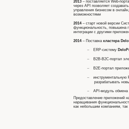
2013
– поставляется Web-порт
через API позволяет создават
управления бизнесом в онлай
возможностями
2014
– старт новой версии Си
функциональность, повышена г
интеграции с другими приложе
2014
– Поставка
кластера
Delo
–
ERP-систему
DeloP
–
В2В-В2С-портал эл
–
B2E-портал прилож
–
инструментальную
разрабатывать нов
–
API-модуль обмена
Предоставление приложений н
наращивания функциональности
как небольшим компаниям, так 