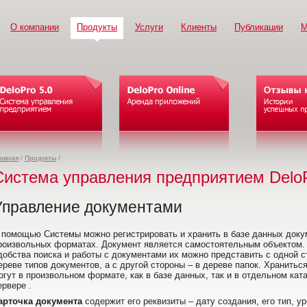
О компании
Продукты
Услуги
Клиенты
Публикации
М
авная
/
Продукты
/
Система управления предприятием DeloP
Управление документами
 помощью Системы можно регистрировать и хранить в базе данных доку
роизвольных форматах. Документ является самостоятельным объектом.
добства поиска и работы с документами их можно представить с одной с
ереве типов документов, а с другой стороны – в дереве папок. Хранитьс
огут в произвольном формате, как в базе данных, так и в отдельном кат
ервере .
арточка документа
содержит его реквизиты – дату создания, его тип, у