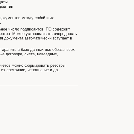
даты,
дый тип
документов между собой и их
.
ьное число подписантов. ПО содержит
ентов. Можно устанавливать очередность
ия документа автоматически вступает в
 хранить в базе данных все образы всех
ые договора, счета, накладные,
четов можно формировать реестры
 их состояние, исполнение и др.