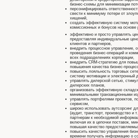
бизнес-схемы для минимизации пот
персонифицировать ответственность
свести к минимуму потери от злоуп
хищений,
создать эффективную систему моти
комиссионных и бонусов на основе 
эффективно и просто управлять це
предоставляя индивидуальные цено
клиентов и партнеров,
внедрить процессное управление, 
проведения бизнес-операций и ком
всех подразделениях корпорации,
внедрить CRM-стратегию для повыш
повышения качества бизнес-процесс
повысить лояльность торговых сете
систему мотивации и электронный 
управлять дилерской сетью, стиму
дилерских планов,
организовать эффективную складск
минимальными транзакционными из
управлять портфелями проектов, п
сервисом,
широко использовать аутсорсинг д
(аудит, транспорт, производство и т
партнерам к необходимой информац
включая их в цепочки поставок, ми
повышая качество предоставляемых
повысить качество управления биз
времени получать информацию о со