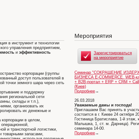
Мероприятия
ция в инструмент и технологии
ского управления предприятием,
емость
и
эффективность
Зарегистрироваться
на мероприятие
Семинар "СОКРАЩЕНИЕ ИЗДЕ
остранство корпорации (группы
БИЗНЕСА E-COMMERCE. WEB-класт
рованный доступ пользователей в
+ В2В-портал + ERP + CRM + Call-
бой точки земного шара через сеть
(Киев)
Подробнее
→
ертывание и поддержку
ания региональной сети
26.03.2018
ины, склады и т.п.),
Уважаемые дамы и господа!
иями, организовать их
Приглашаем Вас принять в участи
ролировать их денежные и
состоится в г. Киеве 24 октября 
Гостиница Братислава, 1-й этаж,
а корпорации в целом,
Малышка, 1, ст. м. Дарница). Рег
 операционной,
семинара 14-00.
ой и транспортной логистики,
Подробнее
→
и товарными запасами,
женностями, используя различные