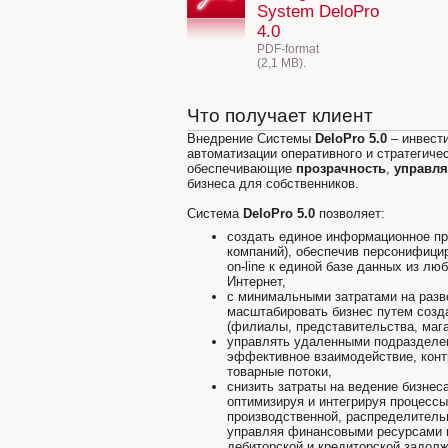
System DeloPro
4.0
PDF-format
(2,1 MB).
Что получает клиент
Внедрение Системы
DeloPro 5.0
– инвести
автоматизации оперативного и стратегиче
обеспечивающие
прозрачность
,
управля
бизнеса для собственников.
Система
DeloPro 5.0
позволяет:
создать единое информационное пр
компаний), обеспечив персонифици
on-line к единой базе данных из лю
Интернет,
с минимальными затратами на разв
масштабировать бизнес путем созд
(филиалы, представительства, магаз
управлять удаленными подразделен
эффективное взаимодействие, конт
товарные потоки,
снизить затраты на ведение бизнес
оптимизируя и интегрируя процессы
производственной, распределительн
управляя финансовыми ресурсами 
дебиторской и кредиторской задол