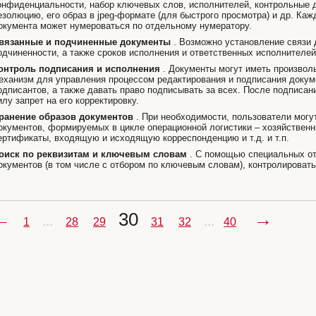
онфиденциальности, набор ключевых слов, исполнителей, контрольные 
езолюцию, его образ в jpeg-формате (для быстрого просмотра) и др. Каж
окумента может нумероваться по отдельному нумератору.
вязанные и подчиненные документы
. Возможно установление связи 
одчиненности, а также сроков исполнения и ответственных исполнителей
онтроль подписания и исполнения
. Документы могут иметь произвол
еханизм для управления процессом редактирования и подписания докум
одписантов, а также давать право подписывать за всех. После подписан
илу запрет на его корректировку.
ранение образов документов
. При необходимости, пользователи могут
окументов, формируемых в цикле операционной логистики – хозяйственн
ертификаты, входящую и исходящую корреспонденцию и т.д. и т.п.
оиск по реквизитам и ключевым словам
. С помощью специальных от
окументов (в том числе с отбором по ключевым словам), контролировать
←
30
→
...
...
1
28
29
31
32
40