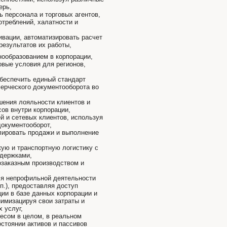
ерь,
 персонала и торговых агентов,
отреблений, халатности и
вации, автоматизировать расчет
результатов их работы,
нообразованием в корпорации,
вые условия для регионов,
обеспечить единый стандарт
мерческого документооборота во
ения лояльности клиентов и
ов внутри корпорации,
й и сетевых клиентов, используя
документооборот,
лировать продажи и выполнение
ую и транспортную логистику с
держками,
озаказным производством и
ля непрофильной деятельности
.п.), предоставляя доступ
ии в базе данных корпорации и
нимизацируя свои затраты и
 услуг,
несом в целом, в реальном
стоянии активов и пассивов