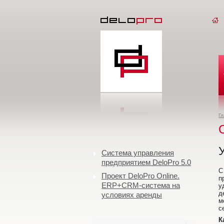
Гл
Система управления
предприятием DeloPro 5.0
С
Проект DeloPro Online.
п
ERP+CRM-система на
у
д
условиях аренды
м
с
К