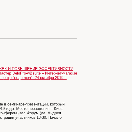
РЖЕК И ПОВЫШЕНИЕ ЭФФЕКТИВНОСТИ
ер DeloPro-wBsuite – Интернет-магазин
центр "под ключ". 24 октября 2019 г.
е в семинаре-презентации, который
2019 года. Место проведения – Киев,
 конференц-зал Форум (ул. Андрея
истрация участников 13-30. Начало