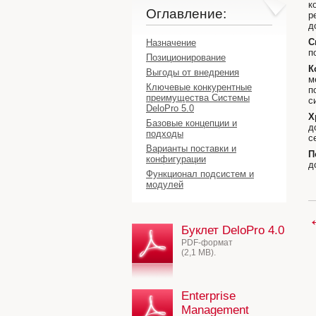
к
Оглавление:
р
д
С
Назначение
п
Позиционирование
К
Выгоды от внедрения
м
Ключевые конкурентные
п
преимущества Системы
с
DeloPro 5.0
Х
Базовые концепции и
д
подходы
с
Варианты поставки и
П
конфигурации
д
Функционал подсистем и
модулей
Буклет DeloPro 4.0
PDF-формат
(2,1 MB).
Enterprise
Management