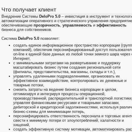
Что получает клиент
Внедрение Системы
DeloPro 5.0
– инвестиция в инструмент и технолог
автоматизации оперативного и стратегического управления предприяти
обеспечивающие
прозрачность
,
управляемость
и
эффективность
бизнеса для собственников.
Система
DeloPro 5.0
позволяет:
создать единое информационное пространство корпорации (груп
компаний), обеспечив персонифицированный доступ пользовател
on-line к единой базе данных из любой точки земного шара через 
Интернет,
с минимальными затратами на развертывание и поддержку
масштабировать бизнес путем создания региональной сети
(филиалы, представительства, магазины, склады и т.п.),
управлять удаленными подразделениями, организовать их
эффективное взаимодействие, контролировать их денежные и
товарные потоки,
снизить затраты на ведение бизнеса корпорации в целом,
оптимизируя и интегрируя процессы операционной,
производственной, распределительной и транспортной логистики
управляя финансовыми ресурсами и товарными запасами,
дебиторской и кредиторской задолженностями, используя разли
бизнес-схемы для минимизации потерь,
персонифицировать ответственность персонала и торговых агент
свести к минимуму потери от злоупотреблений, халатности и
хищений,
создать эффективную систему мотивации, автоматизировать рас