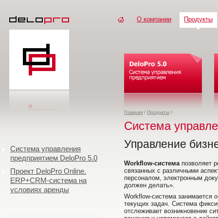
О компании
Продукты
Главная
/
Продукты
/
Система управле
Управление бизн
Система управления
предприятием DeloPro 5.0
Workflow-система
позволяет р
Проект DeloPro Online.
связанных с различными аспек
персоналом, электронным докум
ERP+CRM-система на
должен делать».
условиях аренды
Workflow-система занимается 
текущих задач. Система фиксир
отслеживает возникновение си