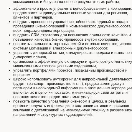
комиссионных и бонусов на основе результатов их работы,
эффективно и просто управлять ценообразованием в корпорации
предоставляя индивидуальные ценовые условия для регионов,
клиентов и партнеров,
внедрить процессное управление, обеспечить единый стандарт
проведения бизнес-операций и коммерческого документооборота 
всех подразделениях корпорации,
внедрить CRM-стратегию для повышения лояльности клиентов и
повышения качества бизнес-процессов внутри корпорации,
повысить лояльность торговых сетей и сетевых клиентов, испол
систему мотивации и электронный документооборот,
управлять дилерской сетью, стимулировать продажи и выполнен
дилерских планов,
организовать эффективную складскую и транспортную логистику
минимальными транзакционными издержками,
управлять портфелями проектов, позаказным производством и
сервисом,
широко использовать аутсорсинг для непрофильной деятельнос
(аудит, транспорт, производство и т.п.), предоставляя доступ
партнерам к необходимой информации в базе данных корпорации
включая их в цепочки поставок, минимизацируя свои затраты и
повышая качество предоставляемых услуг,
повысить качество управления бизнесом в целом, в реальном
времени получать информацию о состоянии активов и пассивов
компании с детализацией на необходимую глубину в разрезе биз
направлений и структурных подразделений.