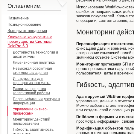
решения и напоминает о действ
Оглавление:
Использование Workflow-систе
ошибок от неправильных дейст
заказов покупателей. Кроме то
Назначение
операции и, соответственно, за
Позиционирование
Мониторинг дейс
Выгоды от внедрения
Ключевые конкурентные
преимущества Системы
Персонификация ответственн
DeloPro 5.0
фиксацией даты и времени, ном
Достоинства технологии и
логирование изменений полей в
архитектуры
значимом объекте Системы мож
Лицензионная политика
Мониторинг
протекания БП и 
Невысокая совокупная
целях профилактики нарушений
стоимость владения
пользователя, даты и времени 
Инструменты для
корпоративного учета
Гибкость, адапти
Развитые средства
коллективной работы
Адаптируемый WEB-интерфе
Персонификация доступа к
управления, данные в отчетах
информации
Можно выбрать стиль интерфейс
Управление бизнес-
или создать свой с помощью р
процессами
Drilldown в формах и отчетах
Мониторинг действий
просмотра информации, связан
пользователей
Модификация объектов поль
Гибкость, адаптивность,
данных в отчетах пользовател
открытость