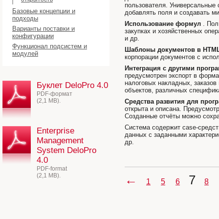
пользователя. Универсальные 
Базовые концепции и
добавлять поля и создавать м
подходы
Использование формул
. Пол
Варианты поставки и
закупках и хозяйственных опер
конфигурации
и др.
Функционал подсистем и
Шаблоны документов в HTM
модулей
корпорации документов с испо
Интеграция с другими прогр
предусмотрен экспорт в форма
налоговых накладных, заказов 
Буклет DeloPro 4.0
объектов, различных специфика
PDF-формат
(2,1 MB).
Средства развития для прог
открыта и описана. Предусмотр
Созданные отчёты можно сохра
Система содержит case-средст
Enterprise
данных с заданными характери
Management
др.
System DeloPro
4.0
PDF-format
(2,1 MB).
←
7
1
5
6
8