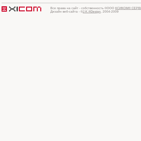
Все права на сайт - собственность ©ООО
КСИКОМ® СЕРВ
Дизайн веб-сайта - ©
J.K.®Design
, 2004-2009