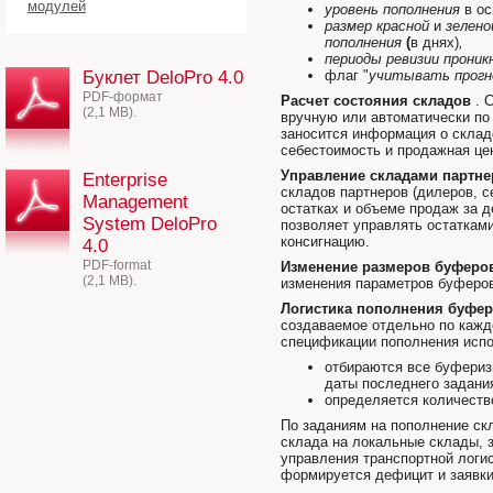
модулей
уровень пополнения
в ос
размер красной
и
зелено
пополнения
(
в днях)
,
периоды ревизии проник
Буклет DeloPro 4.0
флаг "
учитывать прогн
PDF-формат
Расчет состояния складов
. 
(2,1 MB).
вручную или автоматически по
заносится информация о складс
себестоимость и продажная цен
Управление складами партне
Enterprise
складов партнеров (дилеров, с
Management
остатках и объеме продаж за д
System DeloPro
позволяет управлять остаткам
консигнацию.
4.0
PDF-format
Изменение размеров буферо
(2,1 MB).
изменения параметров буферов
Логистика пополнения буфе
создаваемое отдельно по каждо
спецификации пополнения испо
отбираются все буфериз
даты последнего задани
определяется количество
По заданиям на пополнение ск
склада на локальные склады, з
управления транспортной логи
формируется дефицит и заявк