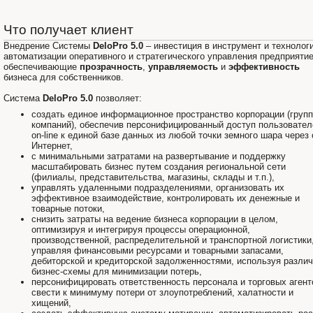
Что получает клиент
Внедрение Системы
DeloPro 5.0
– инвестиция в инструмент и технолог
автоматизации оперативного и стратегического управления предприяти
обеспечивающие
прозрачность
,
управляемость
и
эффективность
бизнеса для собственников.
Система
DeloPro 5.0
позволяет:
создать единое информационное пространство корпорации (груп
компаний), обеспечив персонифицированный доступ пользовател
on-line к единой базе данных из любой точки земного шара через 
Интернет,
с минимальными затратами на развертывание и поддержку
масштабировать бизнес путем создания региональной сети
(филиалы, представительства, магазины, склады и т.п.),
управлять удаленными подразделениями, организовать их
эффективное взаимодействие, контролировать их денежные и
товарные потоки,
снизить затраты на ведение бизнеса корпорации в целом,
оптимизируя и интегрируя процессы операционной,
производственной, распределительной и транспортной логистики
управляя финансовыми ресурсами и товарными запасами,
дебиторской и кредиторской задолженностями, используя разли
бизнес-схемы для минимизации потерь,
персонифицировать ответственность персонала и торговых агент
свести к минимуму потери от злоупотреблений, халатности и
хищений,