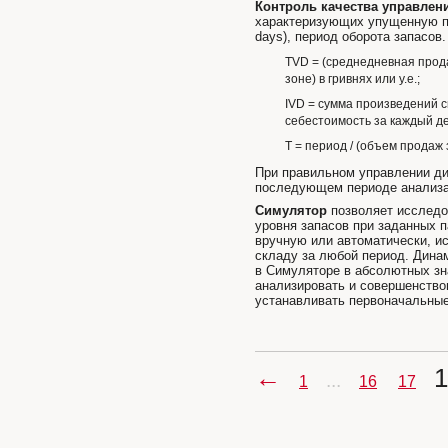
Контроль качества управлен
характеризующих упущенную при
days), период оборота запасов.
TVD = (среднедневная прода
зоне) в гривнях или у.е.;
IVD = сумма произведений 
себестоимость за каждый ден
Т = период / (объем продаж 
При правильном управлении д
последующем периоде анализа,
Симулятор
позволяет исследо
уровня запасов при заданных 
вручную или автоматически, и
складу за любой период. Динам
в Симуляторе в абсолютных зн
анализировать и совершенствов
устанавливать первоначальны
←
1
...
1
16
17