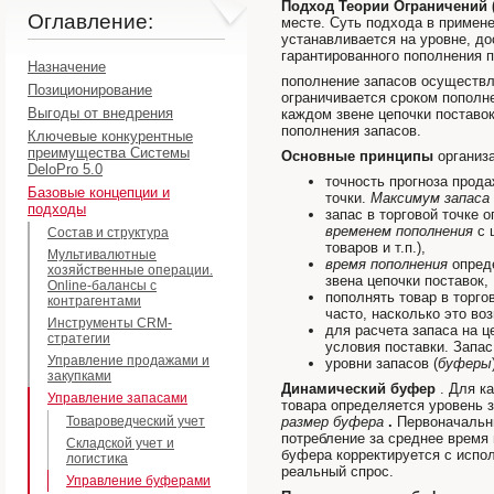
Подход Теории Ограничений 
Оглавление:
месте. Суть подхода в примене
устанавливается на уровне, до
гарантированного пополнения 
Назначение
пополнение запасов осуществля
Позиционирование
ограничивается сроком пополн
Выгоды от внедрения
каждом звене цепочки поставок
пополнения запасов.
Ключевые конкурентные
преимущества Системы
Основные принципы
организа
DeloPro 5.0
точность прогноза прода
Базовые концепции и
точки.
Максимум запаса
подходы
запас в торговой точке 
временем пополнения
с 
Состав и структура
товаров и т.п.),
Мультивалютные
время пополнения
опреде
хозяйственные операции.
звена цепочки поставок,
Online-балансы с
пополнять товар в торго
контрагентами
часто, насколько это во
Инструменты CRM-
для расчета запаса на ц
стратегии
условия поставки. Запас
Управление продажами и
уровни запасов (
буферы
закупками
Динамический буфер
. Для к
Управление запасами
товара определяется уровень 
Товароведческий учет
размер буфера
.
Первоначальн
потребление за среднее время
Складской учет и
буфера корректируется с испо
логистика
реальный спрос.
Управление буферами