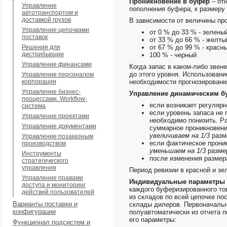
Проникновение в буфер
– от
Управление
пополнения буфера, к размеру 
автотранспортом и
доставкой грузов
В зависимости от величины пр
Управление цепочками
от 0 % до 33 % - зелены
поставок
от 33 % до 66 % - желты
Решения для
от 67 % до 99 % - красн
дистрибьюции
100 % - черный
Управление финансами
Когда запас в каком-либо звен
до этого уровня. Использован
Управление персоналом
корпорации
необходимости прогнозировани
Управление бизнес-
Управление динамическим 
процессами. Workflow-
если возникает регулярн
система
если уровень запаса не 
Управление проектами
необходимо понизить. Р
Управление документами
суммарное проникновение
увеличиваем на 1/3
разм
Управление позаказным
если фактическое проник
производством
уменьшаем на 1/3
разме
Инструменты
после изменения размер
стратегического
управления
Период ревизии в красной и зе
Управление правами
Индивидуальные параметры 
доступа и мониторинг
каждого буферизированного то
действий пользователей
из складов по всей цепочке по
Варианты поставки и
склады дилеров. Первоначаль
конфигурации
полуавтоматически из отчета 
его параметры:
Функционал подсистем и