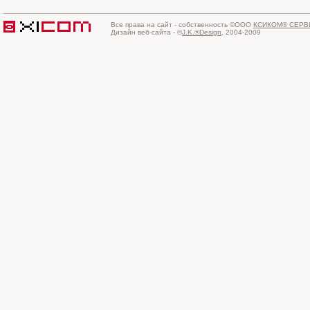
Все права на сайт - собственность ©ООО
КСИКОМ® СЕРВ
Дизайн веб-сайта - ©
J.K.®Design
, 2004-2009