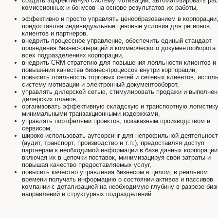
создать эффективную систему мотивации, автоматизировать рас
комиссионных и бонусов на основе результатов их работы,
эффективно и просто управлять ценообразованием в корпорации
предоставляя индивидуальные ценовые условия для регионов,
клиентов и партнеров,
внедрить процессное управление, обеспечить единый стандарт
проведения бизнес-операций и коммерческого документооборота 
всех подразделениях корпорации,
внедрить CRM-стратегию для повышения лояльности клиентов и
повышения качества бизнес-процессов внутри корпорации,
повысить лояльность торговых сетей и сетевых клиентов, испол
систему мотивации и электронный документооборот,
управлять дилерской сетью, стимулировать продажи и выполнен
дилерских планов,
организовать эффективную складскую и транспортную логистику
минимальными транзакционными издержками,
управлять портфелями проектов, позаказным производством и
сервисом,
широко использовать аутсорсинг для непрофильной деятельнос
(аудит, транспорт, производство и т.п.), предоставляя доступ
партнерам к необходимой информации в базе данных корпорации
включая их в цепочки поставок, минимизацируя свои затраты и
повышая качество предоставляемых услуг,
повысить качество управления бизнесом в целом, в реальном
времени получать информацию о состоянии активов и пассивов
компании с детализацией на необходимую глубину в разрезе биз
направлений и структурных подразделений.