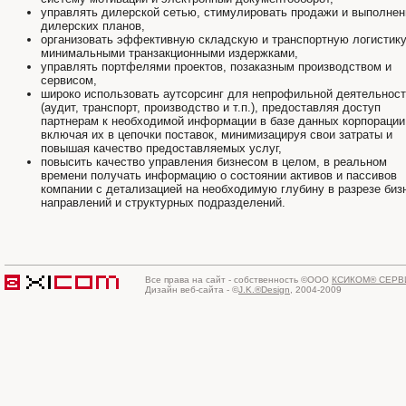
управлять дилерской сетью, стимулировать продажи и выполнен
дилерских планов,
организовать эффективную складскую и транспортную логистику
минимальными транзакционными издержками,
управлять портфелями проектов, позаказным производством и
сервисом,
широко использовать аутсорсинг для непрофильной деятельнос
(аудит, транспорт, производство и т.п.), предоставляя доступ
партнерам к необходимой информации в базе данных корпорации
включая их в цепочки поставок, минимизацируя свои затраты и
повышая качество предоставляемых услуг,
повысить качество управления бизнесом в целом, в реальном
времени получать информацию о состоянии активов и пассивов
компании с детализацией на необходимую глубину в разрезе биз
направлений и структурных подразделений.
Все права на сайт - собственность ©ООО
КСИКОМ® СЕРВ
Дизайн веб-сайта - ©
J.K.®Design
, 2004-2009