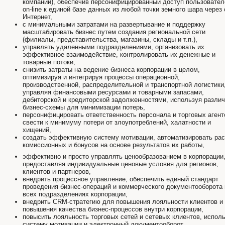
компаний), обеспечив персонифицированный доступ пользовател
on-line к единой базе данных из любой точки земного шара через 
Интернет,
с минимальными затратами на развертывание и поддержку
масштабировать бизнес путем создания региональной сети
(филиалы, представительства, магазины, склады и т.п.),
управлять удаленными подразделениями, организовать их
эффективное взаимодействие, контролировать их денежные и
товарные потоки,
снизить затраты на ведение бизнеса корпорации в целом,
оптимизируя и интегрируя процессы операционной,
производственной, распределительной и транспортной логистики
управляя финансовыми ресурсами и товарными запасами,
дебиторской и кредиторской задолженностями, используя разли
бизнес-схемы для минимизации потерь,
персонифицировать ответственность персонала и торговых агент
свести к минимуму потери от злоупотреблений, халатности и
хищений,
создать эффективную систему мотивации, автоматизировать рас
комиссионных и бонусов на основе результатов их работы,
эффективно и просто управлять ценообразованием в корпорации
предоставляя индивидуальные ценовые условия для регионов,
клиентов и партнеров,
внедрить процессное управление, обеспечить единый стандарт
проведения бизнес-операций и коммерческого документооборота 
всех подразделениях корпорации,
внедрить CRM-стратегию для повышения лояльности клиентов и
повышения качества бизнес-процессов внутри корпорации,
повысить лояльность торговых сетей и сетевых клиентов, испол
систему мотивации и электронный документооборот,