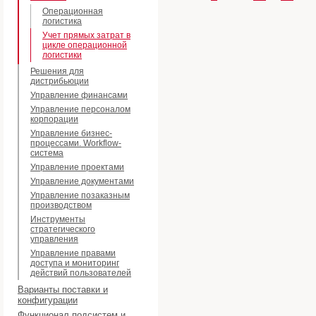
Операционная
логистика
Учет прямых затрат в
цикле операционной
логистики
Решения для
дистрибьюции
Управление финансами
Управление персоналом
корпорации
Управление бизнес-
процессами. Workflow-
система
Управление проектами
Управление документами
Управление позаказным
производством
Инструменты
стратегического
управления
Управление правами
доступа и мониторинг
действий пользователей
Варианты поставки и
конфигурации
Функционал подсистем и