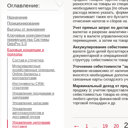
разносятся на товары из специ
Оглавление:
необходимого метода (по объем
расхода можно указать, формир
увеличивает также его бухгал
Назначение
отнесения налогов и сборов на
Позиционирование
Учет прямых затрат по дост
Выгоды от внедрения
валютах и разрезах аналитики
Ключевые конкурентные
листу в валюте управленческо
преимущества Системы
перемещения, а затем на товар
DeloPro 5.0
Аккумулирование себестоимос
Базовые концепции и
валюте (для целей бухгалтерск
подходы
документарной и операционной
структуру себестоимости товар
Состав и структура
Мультивалютные
Уточнение себестоимости "з
хозяйственные операции.
времени независимо от наличия
Online-балансы с
вносятся необходимые дополни
контрагентами
связанные карты складского уч
Инструменты CRM-
Маржинальный доход от прод
стратегии
продажу (с учетом предоставл
Управление продажами и
себестоимостью товара из опе
закупками
любого центра финансовой отве
торговой площадки и др.
Управление запасами
Управление
автотранспортом и
доставкой грузов
Управление цепочками
←
2
...
1
19
20
поставок