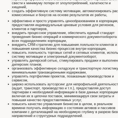
свести к минимуму потери от злоупотреблений, халатности и
хищений,
создать эффективную систему мотивации, автоматизировать рас
комиссионных и бонусов на основе результатов их работы,
эффективно и просто управлять ценообразованием в корпорации
предоставляя индивидуальные ценовые условия для регионов,
клиентов и партнеров,
внедрить процессное управление, обеспечить единый стандарт
проведения бизнес-операций и коммерческого документооборота 
всех подразделениях корпорации,
внедрить CRM-стратегию для повышения лояльности клиентов и
повышения качества бизнес-процессов внутри корпорации,
повысить лояльность торговых сетей и сетевых клиентов, испол
систему мотивации и электронный документооборот,
управлять дилерской сетью, стимулировать продажи и выполнен
дилерских планов,
организовать эффективную складскую и транспортную логистику
минимальными транзакционными издержками,
управлять портфелями проектов, позаказным производством и
сервисом,
широко использовать аутсорсинг для непрофильной деятельнос
(аудит, транспорт, производство и т.п.), предоставляя доступ
партнерам к необходимой информации в базе данных корпорации
включая их в цепочки поставок, минимизацируя свои затраты и
повышая качество предоставляемых услуг,
повысить качество управления бизнесом в целом, в реальном
времени получать информацию о состоянии активов и пассивов
компании с детализацией на необходимую глубину в разрезе биз
направлений и структурных подразделений.