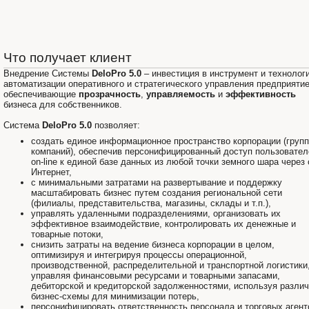
Что получает клиент
Внедрение Системы
DeloPro 5.0
– инвестиция в инструмент и технолог
автоматизации оперативного и стратегического управления предприяти
обеспечивающие
прозрачность
,
управляемость
и
эффективность
бизнеса для собственников.
Система
DeloPro 5.0
позволяет:
создать единое информационное пространство корпорации (груп
компаний), обеспечив персонифицированный доступ пользовател
on-line к единой базе данных из любой точки земного шара через 
Интернет,
с минимальными затратами на развертывание и поддержку
масштабировать бизнес путем создания региональной сети
(филиалы, представительства, магазины, склады и т.п.),
управлять удаленными подразделениями, организовать их
эффективное взаимодействие, контролировать их денежные и
товарные потоки,
снизить затраты на ведение бизнеса корпорации в целом,
оптимизируя и интегрируя процессы операционной,
производственной, распределительной и транспортной логистики
управляя финансовыми ресурсами и товарными запасами,
дебиторской и кредиторской задолженностями, используя разли
бизнес-схемы для минимизации потерь,
персонифицировать ответственность персонала и торговых агент