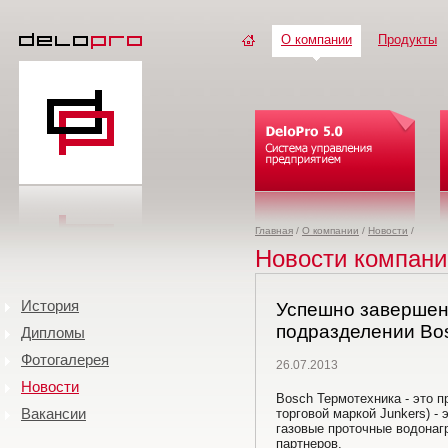
О компании
Продукты
Главная
/
О компании
/
Новости
/
Новости компани
История
Успешно завершен 
подразделении Bos
Дипломы
Фотогалерея
26.07.2013
Новости
Bosch Термотехника - это п
Вакансии
торговой маркой Junkers) -
газовые проточные водонаг
партнеров.