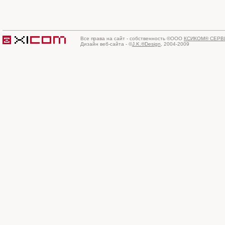
Все права на сайт - собственность ©ООО
КСИКОМ® СЕРВ
Дизайн веб-сайта - ©
J.K.®Design
, 2004-2009