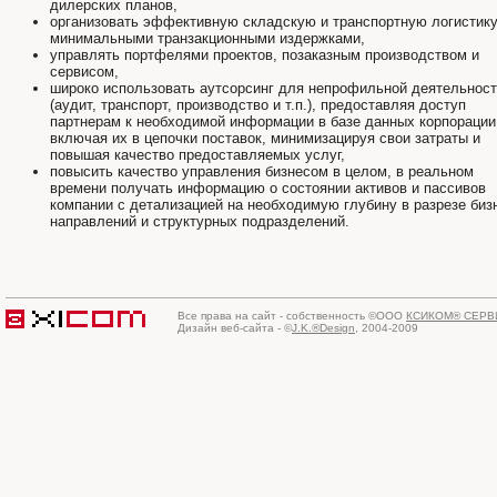
дилерских планов,
организовать эффективную складскую и транспортную логистику
минимальными транзакционными издержками,
управлять портфелями проектов, позаказным производством и
сервисом,
широко использовать аутсорсинг для непрофильной деятельнос
(аудит, транспорт, производство и т.п.), предоставляя доступ
партнерам к необходимой информации в базе данных корпорации
включая их в цепочки поставок, минимизацируя свои затраты и
повышая качество предоставляемых услуг,
повысить качество управления бизнесом в целом, в реальном
времени получать информацию о состоянии активов и пассивов
компании с детализацией на необходимую глубину в разрезе биз
направлений и структурных подразделений.
Все права на сайт - собственность ©ООО
КСИКОМ® СЕРВ
Дизайн веб-сайта - ©
J.K.®Design
, 2004-2009