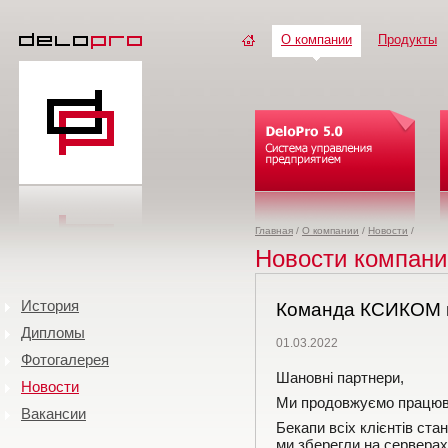
О компании
Продукты
Главная
/
О компании
/
Новости
/
Новости компани
История
Команда КСИКОМ пр
Дипломы
01.03.2022
Фотогалерея
Шановні партнери,
Новости
Ми продовжуємо працюват
Вакансии
Бекапи всіх клієнтів ст
ми зберегли на сервера