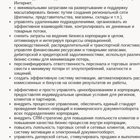
Интернет,
с минимальными затратами на развертывание и поддержку
масштабировать бизнес путем создания региональной сети
(филиалы, представительства, магазины, склады и т.п.),
управлять удаленными подразделениями, организовать их
эффективное взаимодействие, контролировать их денежные и
товарные потоки,
снизить затраты на ведение бизнеса корпорации в целом,
оптимизируя и интегрируя процессы операционной,
производственной, распределительной и транспортной логистики
управляя финансовыми ресурсами и товарными запасами,
дебиторской и кредиторской задолженностями, используя разли
бизнес-схемы для минимизации потерь,
персонифицировать ответственность персонала и торговых агент
свести к минимуму потери от злоупотреблений, халатности и
хищений,
создать эффективную систему мотивации, автоматизировать рас
комиссионных и бонусов на основе результатов их работы,
эффективно и просто управлять ценообразованием в корпорации
предоставляя индивидуальные ценовые условия для регионов,
клиентов и партнеров,
внедрить процессное управление, обеспечить единый стандарт
проведения бизнес-операций и коммерческого документооборота 
всех подразделениях корпорации,
внедрить CRM-стратегию для повышения лояльности клиентов и
повышения качества бизнес-процессов внутри корпорации,
повысить лояльность торговых сетей и сетевых клиентов, испол
систему мотивации и электронный документооборот,
управлять дилерской сетью, стимулировать продажи и выполнен