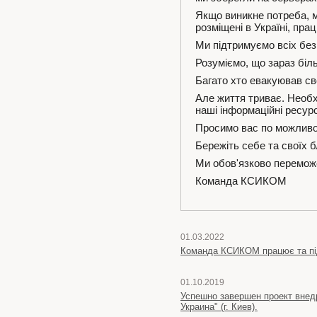
Якщо виникне потреба, м
розміщені в Україні, пра
Ми підтримуємо всіх без
Розуміємо, що зараз біл
Багато хто евакуював сво
Але
життя триває. Необх
наші інформаційні ресурс
Просимо вас по можливос
Бережіть себе та своїх б
Ми обов'язково переможе
Команда КСИКОМ
01.03.2022
Команда КСИКОМ працює та пі
01.10.2019
Успешно завершен проект внед
Украина" (г. Киев).