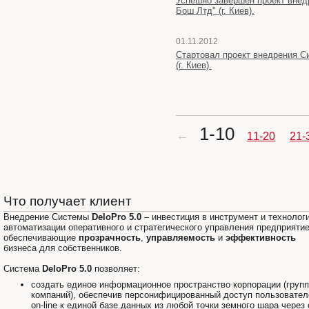
Успешно завершен проект внед
Бош Лтд" (г. Киев).
01.11.2012
Стартовал проект внедрения С
(г. Киев).
1-10
←
11-20
21-
Что получает клиент
Внедрение Системы
DeloPro 5.0
– инвестиция в инструмент и технолог
автоматизации оперативного и стратегического управления предприяти
обеспечивающие
прозрачность
,
управляемость
и
эффективность
бизнеса для собственников.
Система
DeloPro 5.0
позволяет:
создать единое информационное пространство корпорации (груп
компаний), обеспечив персонифицированный доступ пользовател
on-line к единой базе данных из любой точки земного шара через 