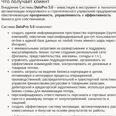
Что получает клиент
Внедрение Системы
DeloPro 5.0
– инвестиция в инструмент и технолог
автоматизации оперативного и стратегического управления предприяти
обеспечивающие
прозрачность
,
управляемость
и
эффективность
бизнеса для собственников.
Система
DeloPro 5.0
позволяет:
создать единое информационное пространство корпорации (груп
компаний), обеспечив персонифицированный доступ пользовател
on-line к единой базе данных из любой точки земного шара через 
Интернет,
с минимальными затратами на развертывание и поддержку
масштабировать бизнес путем создания региональной сети
(филиалы, представительства, магазины, склады и т.п.),
управлять удаленными подразделениями, организовать их
эффективное взаимодействие, контролировать их денежные и
товарные потоки,
снизить затраты на ведение бизнеса корпорации в целом,
оптимизируя и интегрируя процессы операционной,
производственной, распределительной и транспортной логистики
управляя финансовыми ресурсами и товарными запасами,
дебиторской и кредиторской задолженностями, используя разли
бизнес-схемы для минимизации потерь,
персонифицировать ответственность персонала и торговых агент
свести к минимуму потери от злоупотреблений, халатности и
хищений,
создать эффективную систему мотивации, автоматизировать рас
комиссионных и бонусов на основе результатов их работы,