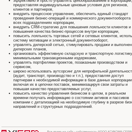
эффективно и просто управлять ценообразованием в корпорации
предоставляя индивидуальные ценовые условия для регионов,
клиентов и партнеров,
внедрить процессное управление, обеспечить единый стандарт
проведения бизнес-операций и коммерческого документооборота 
всех подразделениях корпорации,
внедрить CRM-стратегию для повышения лояльности клиентов и
повышения качества бизнес-процессов внутри корпорации,
повысить лояльность торговых сетей и сетевых клиентов, испол
систему мотивации и электронный документооборот,
управлять дилерской сетью, стимулировать продажи и выполнен
дилерских планов,
организовать эффективную складскую и транспортную логистику
минимальными транзакционными издержками,
управлять портфелями проектов, позаказным производством и
сервисом,
широко использовать аутсорсинг для непрофильной деятельнос
(аудит, транспорт, производство и т.п.), предоставляя доступ
партнерам к необходимой информации в базе данных корпорации
включая их в цепочки поставок, минимизацируя свои затраты и
повышая качество предоставляемых услуг,
повысить качество управления бизнесом в целом, в реальном
времени получать информацию о состоянии активов и пассивов
компании с детализацией на необходимую глубину в разрезе биз
направлений и структурных подразделений.
Все права на сайт - собственность ©ООО
КСИКОМ® СЕРВ