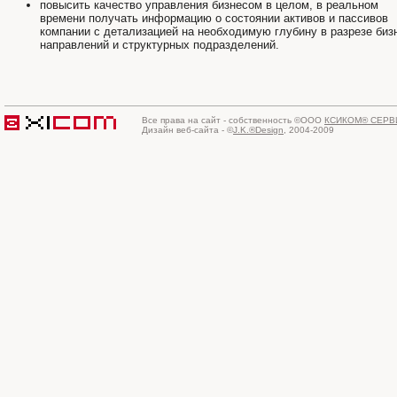
повысить качество управления бизнесом в целом, в реальном
времени получать информацию о состоянии активов и пассивов
компании с детализацией на необходимую глубину в разрезе биз
направлений и структурных подразделений.
Все права на сайт - собственность ©ООО
КСИКОМ® СЕРВ
Дизайн веб-сайта - ©
J.K.®Design
, 2004-2009