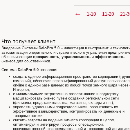
←
1-10
11-20
21-3
Что получает клиент
Внедрение Системы
DeloPro 5.0
– инвестиция в инструмент и технолог
автоматизации оперативного и стратегического управления предприяти
обеспечивающие
прозрачность
,
управляемость
и
эффективность
бизнеса для собственников.
Система
DeloPro 5.0
позволяет:
создать единое информационное пространство корпорации (груп
компаний), обеспечив персонифицированный доступ пользовател
on-line к единой базе данных из любой точки земного шара через 
Интернет,
с минимальными затратами на развертывание и поддержку
масштабировать бизнес путем создания региональной сети
(филиалы, представительства, магазины, склады и т.п.),
управлять удаленными подразделениями, организовать их
эффективное взаимодействие, контролировать их денежные и
товарные потоки,
снизить затраты на ведение бизнеса корпорации в целом,
оптимизируя и интегрируя процессы операционной,
производственной, распределительной и транспортной логистики