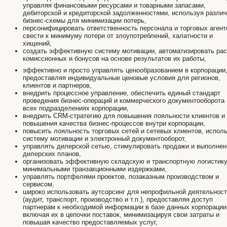
управляя финансовыми ресурсами и товарными запасами,
дебиторской и кредиторской задолженностями, используя разли
бизнес-схемы для минимизации потерь,
персонифицировать ответственность персонала и торговых агент
свести к минимуму потери от злоупотреблений, халатности и
хищений,
создать эффективную систему мотивации, автоматизировать рас
комиссионных и бонусов на основе результатов их работы,
эффективно и просто управлять ценообразованием в корпорации
предоставляя индивидуальные ценовые условия для регионов,
клиентов и партнеров,
внедрить процессное управление, обеспечить единый стандарт
проведения бизнес-операций и коммерческого документооборота 
всех подразделениях корпорации,
внедрить CRM-стратегию для повышения лояльности клиентов и
повышения качества бизнес-процессов внутри корпорации,
повысить лояльность торговых сетей и сетевых клиентов, испол
систему мотивации и электронный документооборот,
управлять дилерской сетью, стимулировать продажи и выполнен
дилерских планов,
организовать эффективную складскую и транспортную логистику
минимальными транзакционными издержками,
управлять портфелями проектов, позаказным производством и
сервисом,
широко использовать аутсорсинг для непрофильной деятельнос
(аудит, транспорт, производство и т.п.), предоставляя доступ
партнерам к необходимой информации в базе данных корпорации
включая их в цепочки поставок, минимизацируя свои затраты и
повышая качество предоставляемых услуг,