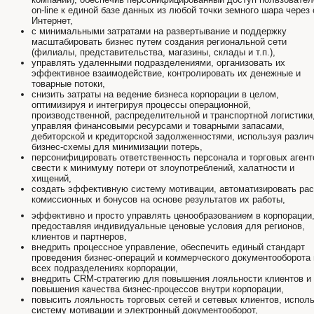
on-line к единой базе данных из любой точки земного шара через 
Интернет,
с минимальными затратами на развертывание и поддержку
масштабировать бизнес путем создания региональной сети
(филиалы, представительства, магазины, склады и т.п.),
управлять удаленными подразделениями, организовать их
эффективное взаимодействие, контролировать их денежные и
товарные потоки,
снизить затраты на ведение бизнеса корпорации в целом,
оптимизируя и интегрируя процессы операционной,
производственной, распределительной и транспортной логистики
управляя финансовыми ресурсами и товарными запасами,
дебиторской и кредиторской задолженностями, используя разли
бизнес-схемы для минимизации потерь,
персонифицировать ответственность персонала и торговых агент
свести к минимуму потери от злоупотреблений, халатности и
хищений,
создать эффективную систему мотивации, автоматизировать рас
комиссионных и бонусов на основе результатов их работы,
эффективно и просто управлять ценообразованием в корпорации
предоставляя индивидуальные ценовые условия для регионов,
клиентов и партнеров,
внедрить процессное управление, обеспечить единый стандарт
проведения бизнес-операций и коммерческого документооборота 
всех подразделениях корпорации,
внедрить CRM-стратегию для повышения лояльности клиентов и
повышения качества бизнес-процессов внутри корпорации,
повысить лояльность торговых сетей и сетевых клиентов, испол
систему мотивации и электронный документооборот,