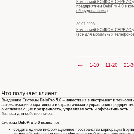
Компанией КСИКОМ СЕРВИС усп
предприятием DeloPro 4.0 в к
оборудованием»)
30.07.2008
Компанией КСИКОМ СЕРВИС успе
(все для мобильных телефонов
←
1-10
11-20
21-3
Что получает клиент
Внедрение Системы
DeloPro 5.0
– инвестиция в инструмент и технолог
автоматизации оперативного и стратегического управления предприяти
обеспечивающие
прозрачность
,
управляемость
и
эффективность
бизнеса для собственников.
Система
DeloPro 5.0
позволяет:
создать единое информационное пространство корпорации (груп
компаний), обеспечив персонифицированный доступ пользовател