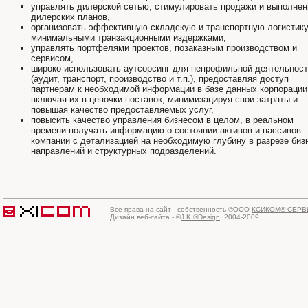
управлять дилерской сетью, стимулировать продажи и выполнен
дилерских планов,
организовать эффективную складскую и транспортную логистику
минимальными транзакционными издержками,
управлять портфелями проектов, позаказным производством и
сервисом,
широко использовать аутсорсинг для непрофильной деятельнос
(аудит, транспорт, производство и т.п.), предоставляя доступ
партнерам к необходимой информации в базе данных корпорации
включая их в цепочки поставок, минимизацируя свои затраты и
повышая качество предоставляемых услуг,
повысить качество управления бизнесом в целом, в реальном
времени получать информацию о состоянии активов и пассивов
компании с детализацией на необходимую глубину в разрезе биз
направлений и структурных подразделений.
Все права на сайт - собственность ©ООО
КСИКОМ® СЕРВ
Дизайн веб-сайта - ©
J.K.®Design
, 2004-2009