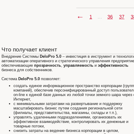
←
...
1
36
37
3
Что получает клиент
Внедрение Системы
DeloPro 5.0
– инвестиция в инструмент и технолог
автоматизации оперативного и стратегического управления предприяти
обеспечивающие
прозрачность
,
управляемость
и
эффективность
бизнеса для собственников.
Система
DeloPro 5.0
позволяет:
создать единое информационное пространство корпорации (груп
компаний), обеспечив персонифицированный доступ пользовател
on-line к единой базе данных из любой точки земного шара через 
Интернет,
с минимальными затратами на развертывание и поддержку
масштабировать бизнес путем создания региональной сети
(филиалы, представительства, магазины, склады и т.п.),
управлять удаленными подразделениями, организовать их
эффективное взаимодействие, контролировать их денежные и
товарные потоки,
снизить затраты на ведение бизнеса корпорации в целом,