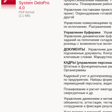
профессиональным навыкам. На
System DeloPro
зарплаты. Планирование рабоч
4.0
Управление поставками проект
PDF-format
проект. Оприходование готовой
(2,1 MB).
другой
Управление коммуникациями пр
по исполнению. Разграничение
Управление буферами
. Упра
Управление динамическим буфе
заданий на пополнение складов
розницы с возможностью включ
ДОКУМЕНТЫ
. Управление до
подчиненные документы. Контр
ключевым словам. Маршрутиза
КАДРЫ (управление персона
Штатные и функциональные рас
Органиграммы
Кадровый учет и делопроизводс
по предприятию. Наборы форму
перемещений персонала, веден
Планирование и расчет ежегод
сверхурочные и др.
Управление движением и мотив
обязанности, аттестация, тест
сотрудников и фиксация резул
Учет резюме и вакансий, разм