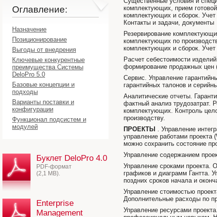
Существенные условия и специ
Оглавление:
комплектующих, прием готовой
комплектующих и сборок. Учет
Контакты и задачи, документы
Назначение
Резервирование комплектующих
Позиционирование
комплектующих по производст
комплектующих и сборок. Учет
Выгоды от внедрения
Расчет себестоимости изделий
Ключевые конкурентные
формирование продажных цен (
преимущества Системы
DeloPro 5.0
Сервис. Управление гарантийн
Базовые концепции и
гарантийных талонов и серийны
подходы
Аналитические отчеты. Гарант
Варианты поставки и
фактный анализ трудозатрат. Р
конфигурации
комплектующих. Контроль цело
производству.
Функционал подсистем и
модулей
ПРОЕКТЫ
. Управление интегр
управление работами проекта 
можно сохранить состояние про
Управление содержанием проек
Буклет DeloPro 4.0
Управление сроками проекта. 
PDF-формат
графиков и диаграмм Гантта. У
(2,1 MB).
поздних сроков начала и оконч
Управление стоимостью проект
Дополнительные расходы по пр
Enterprise
Управление ресурсами проекта
Management