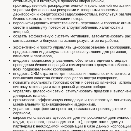
оптимизируя и интегрируя процессы операционной,
производственной, распределительной и транспортной логистики
управляя финансовыми ресурсами и товарными запасами,
дебиторской и кредиторской задолженностями, используя разли
бизнес-схемы для минимизации потерь,
персонифицировать ответственность персонала и торговых агент
свести к минимуму потери от злоупотреблений, халатности и
хищений,
создать эффективную систему мотивации, автоматизировать рас
комиссионных и бонусов на основе результатов их работы,
эффективно и просто управлять ценообразованием в корпорации
предоставляя индивидуальные ценовые условия для регионов,
клиентов и партнеров,
внедрить процессное управление, обеспечить единый стандарт
проведения бизнес-операций и коммерческого документооборота 
всех подразделениях корпорации,
внедрить CRM-стратегию для повышения лояльности клиентов и
повышения качества бизнес-процессов внутри корпорации,
повысить лояльность торговых сетей и сетевых клиентов, испол
систему мотивации и электронный документооборот,
управлять дилерской сетью, стимулировать продажи и выполнен
дилерских планов,
организовать эффективную складскую и транспортную логистику
минимальными транзакционными издержками,
управлять портфелями проектов, позаказным производством и
сервисом,
широко использовать аутсорсинг для непрофильной деятельнос
(аудит, транспорт, производство и т.п.), предоставляя доступ
партнерам к необходимой информации в базе данных корпорации
включая их в цепочки поставок, минимизацируя свои затраты и