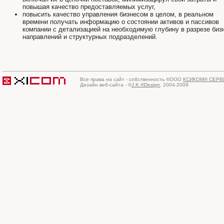
повышая качество предоставляемых услуг,
повысить качество управления бизнесом в целом, в реальном
времени получать информацию о состоянии активов и пассивов
компании с детализацией на необходимую глубину в разрезе биз
направлений и структурных подразделений.
Все права на сайт - собственность ©ООО
КСИКОМ® СЕРВ
Дизайн веб-сайта - ©
J.K.®Design
, 2004-2009