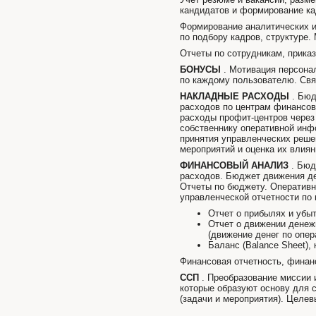
кандидатов и формирование ка
Формирование аналитических и 
по подбору кадров, структуре.
Отчеты по сотрудникам, прика
БОНУСЫ
. Мотивация персонал
по каждому пользователю. Свя
НАКЛАДНЫЕ РАСХОДЫ
. Бюд
расходов по центрам финансов
расходы профит-центров через 
собственнику оперативной инф
принятия управленческих реше
мероприятий и оценка их влия
ФИНАНСОВЫЙ АНАЛИЗ
. Бюд
расходов. Бюджет движения д
Отчеты по бюджету. Оперативн
управленческой отчетности по
Отчет о прибылях и убыт
Отчет о движении денежн
(движение денег по опер
Баланс (Balance Sheet),
Финансовая отчетность, фина
ССП
. Преобразование миссии и
которые образуют основу для с
(задачи и мероприятия). Целе